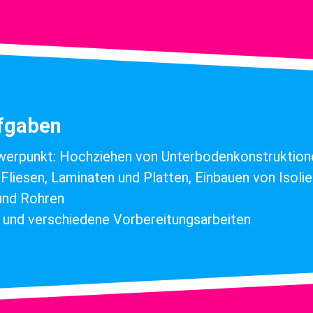
ufgaben
werpunkt: Hochziehen von Unterbodenkonstruktion
Fliesen, Laminaten und Platten, Einbauen von Isol
 und Rohren
n und verschiedene Vorbereitungsarbeiten