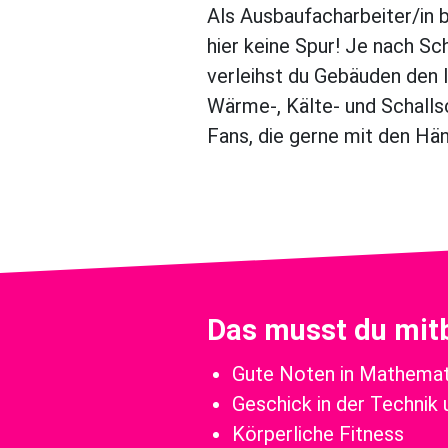
Als Ausbaufacharbeiter/in b
hier keine Spur! Je nach Sc
verleihst du Gebäuden den l
Wärme-, Kälte- und Schallsc
Fans, die gerne mit den Hän
Das musst du mit
Gute Noten in Mathemat
Geschick in der Technik
Körperliche Fitness