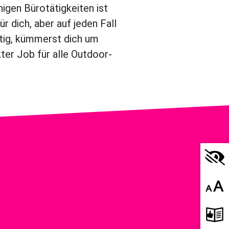
nigen Bürotätigkeiten ist
r dich, aber auf jeden Fall
rtig, kümmerst dich um
ter Job für alle Outdoor-
Hoher 
Schrif