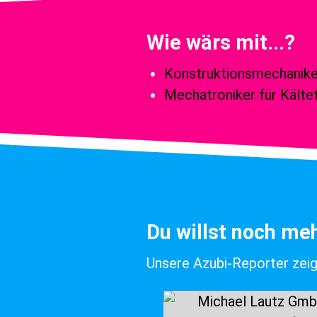
Wie wärs mit...?
Konstruktionsmechanike
Mechatroniker für Kälte
Du willst noch me
Unsere Azubi-Reporter zeige