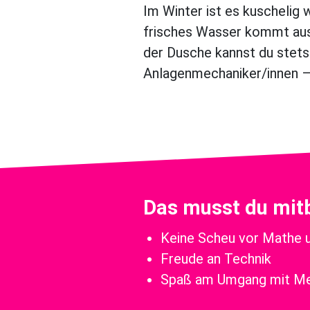
Im Winter ist es kuschelig
frisches Wasser kommt aus
der Dusche kannst du stets 
Anlagenmechaniker/innen – 
Das musst du mit
Keine Scheu vor Mathe 
Freude an Technik
Spaß am Umgang mit Men