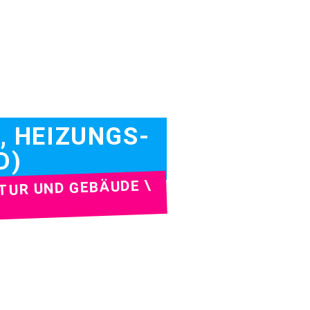
, HEIZUNGS-
D)
TUR UND GEBÄUDE \