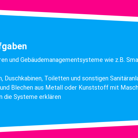
ufgaben
ren und Gebäudemanagementsysteme wie z.B. Sm
 Duschkabinen, Toiletten und sonstigen Sanitäran
und Blechen aus Metall oder Kunststoff mit Masch
n die Systeme erklären