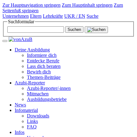
Zur Hauptnavigation springen
Zum Hauptinhalt springen
Zum
Seitenfuß springen
Unternehmen
Eltern
Lehrkräfte
UKR / EN
Suche
Suchformular
Deine Ausbildung
Informiere dich
Entdecke Berufe
Lass dich beraten
Bewirb dich
Themen-Beiträge
Azubi-Reporter
Azubi-Reporter/-innen
Mitmachen
Ausbildungsbetriebe
News
Infomaterial
Downloads
Links
FAQ
Infos