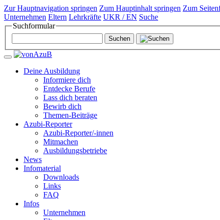
Zur Hauptnavigation springen
Zum Hauptinhalt springen
Zum Seitenf
Unternehmen
Eltern
Lehrkräfte
UKR / EN
Suche
Suchformular
Deine Ausbildung
Informiere dich
Entdecke Berufe
Lass dich beraten
Bewirb dich
Themen-Beiträge
Azubi-Reporter
Azubi-Reporter/-innen
Mitmachen
Ausbildungsbetriebe
News
Infomaterial
Downloads
Links
FAQ
Infos
Unternehmen