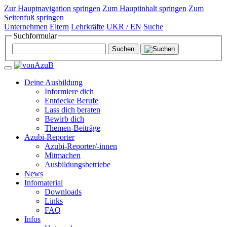
Zur Hauptnavigation springen
Zum Hauptinhalt springen
Zum
Seitenfuß springen
Unternehmen
Eltern
Lehrkräfte
UKR / EN
Suche
Suchformular
Deine Ausbildung
Informiere dich
Entdecke Berufe
Lass dich beraten
Bewirb dich
Themen-Beiträge
Azubi-Reporter
Azubi-Reporter/-innen
Mitmachen
Ausbildungsbetriebe
News
Infomaterial
Downloads
Links
FAQ
Infos