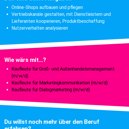
Online-Shops aufbauen und pflegen
Vertriebskanäle gestalten, mit Dienstleistern und
Lieferanten kooperieren, Produktbeschaffung
Nutzerverhalten analysieren
Wie wärs mit...?
Kaufleute für Groß- und Außenhandelsmanagement
(m/w/d)
Kaufleute für Marketingkommunikation (m/w/d)
Kaufleute für Dialogmarketing (m/w/d)
Du willst noch mehr über den Beruf
erfahren?