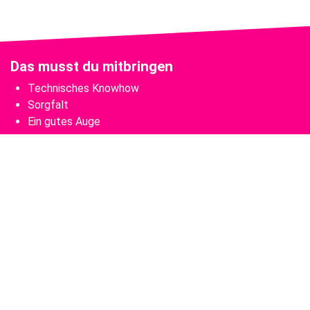
Das musst du mitbringen
Technisches Knowhow
Sorgfalt
Ein gutes Auge
Das sind deine Aufgaben
Herstellen von Druckprodukten verschiedener Art
Einrichten der zur Herstellung erforderlichen Maschinen
und Fertigungswege und Überwachen des
Druckprozesses
Laufende Qualitätskontrollen der Produkte
Warten und Pflegen der Druckanlagen