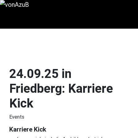
Zur Hauptnavigation springen
Zum Hauptinhalt springen
Zum Seitenfuß springen
24.09.25 in
Friedberg: Karriere
Kick
Events
Karriere Kick