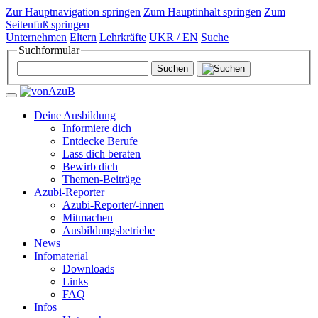
Zur Hauptnavigation springen
Zum Hauptinhalt springen
Zum
Seitenfuß springen
Unternehmen
Eltern
Lehrkräfte
UKR / EN
Suche
Suchformular
Deine Ausbildung
Informiere dich
Entdecke Berufe
Lass dich beraten
Bewirb dich
Themen-Beiträge
Azubi-Reporter
Azubi-Reporter/-innen
Mitmachen
Ausbildungsbetriebe
News
Infomaterial
Downloads
Links
FAQ
Infos