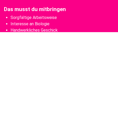
Das musst du mitbringen
Sorgfältige Arbeitsweise
Interesse an Biologie
Handwerkliches Geschick
Das sind deine Aufgaben
Maßstabsgetreue Skelett- und Organmodelle
herstellen
Formen für Modelle anfertigen
Fertige Modelle prüfen
Wie wärs mit...?