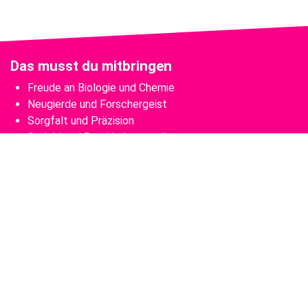
Das musst du mitbringen
Freude an Biologie und Chemie
Neugierde und Forschergeist
Sorgfalt und Präzision
Geduld und Durchhaltevermögen
Das sind deine Aufgaben
Tiere, Pflanzen, Mikroorganismen und Zellkulturen
untersuchen
Biochemische Versuche durchführen und die Reaktionen
protokollieren
Simulationen mithilfe von digitalen Daten