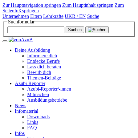
Zur Hauptnavigation springen
Zum Hauptinhalt springen
Zum
Seitenfuß springen
Unternehmen
Eltern
Lehrkräfte
UKR / EN
Suche
Suchformular
Deine Ausbildung
Informiere dich
Entdecke Berufe
Lass dich beraten
Bewirb dich
Themen-Beiträge
Azubi-Reporter
Azubi-Reporter/-innen
Mitmachen
Ausbildungsbetriebe
News
Infomaterial
Downloads
Links
FAQ
Infos