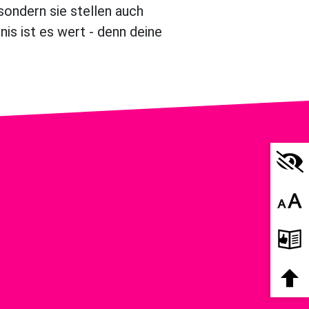
sondern sie stellen auch
nis ist es wert - denn deine
Hoher 
Schrif
Leicht
Zum Se