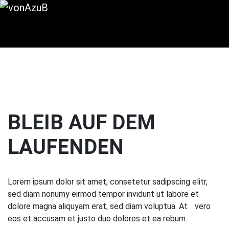
Zur Hauptnavigation springen
Zum Hauptinhalt springen
Zum Seitenfuß springen
BLEIB AUF DEM
LAUFENDEN
Lorem ipsum dolor sit amet, consetetur sadipscing elitr,
sed diam nonumy eirmod tempor invidunt ut labore et
dolore magna aliquyam erat, sed diam voluptua. At vero
eos et accusam et justo duo dolores et ea rebum.